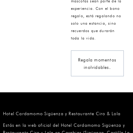
mascotas sean parte de la
experiencia. Con el bono
regalo, está regalando no
solo una estancia, sino
recuerdos que durarán
toda la vida.
Regala momentos
inolvidables.
Hotel Cardamomo Sigüenza y Restaurante Ciro & Lola
Estás en la web oficial del Hotel Cardamomo Sigüenza y
Restaurante Ciro y Lola en Carabias (Sigüenza, Castilla La