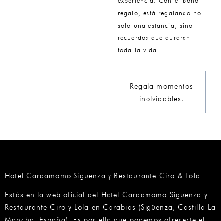
experiencia. Con el bono
regalo, está regalando no
solo una estancia, sino
recuerdos que durarán
toda la vida.
Regala momentos
inolvidables.
Hotel Cardamomo Sigüenza y Restaurante Ciro & Lola
Estás en la web oficial del Hotel Cardamomo Sigüenza y
Restaurante Ciro y Lola en Carabias (Sigüenza, Castilla La
Mancha, España). Es por ello que podemos ofrecerte el