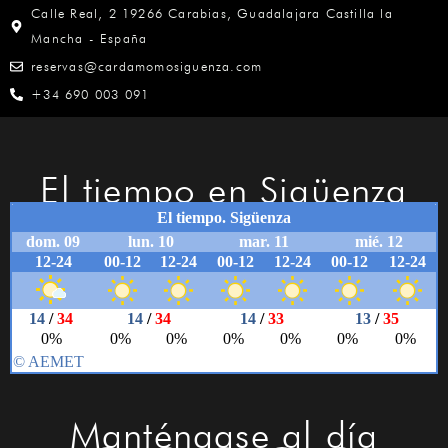
Calle Real, 2 19266 Carabias, Guadalajara Castilla la
Mancha - España
reservas@cardamomosiguenza.com
+34 690 003 091
El tiempo en Sigüenza
Manténgase al día