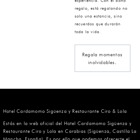
experiencia. Con el bono
regalo, está regalando no
solo una estancia, sino
recuerdos que durarán
toda la vida.
Regala momentos
inolvidables.
Hotel Cardamomo Sigüenza y Restaurante Ciro & Lola
Estás en la web oficial del Hotel Cardamomo Sigüenza y
Restaurante Ciro y Lola en Carabias (Sigüenza, Castilla La
Mancha, España). Es por ello que podemos ofrecerte el